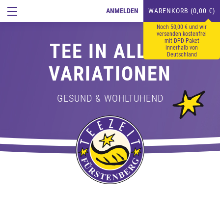
ANMELDEN
WARENKORB (0,00 €)
Noch 50,00 € und wir
versenden kostenfrei
mit DPD Paket
TEE IN ALLEN
innerhalb von
Deutschland
VARIATIONEN
GESUND & WOHLTUHEND