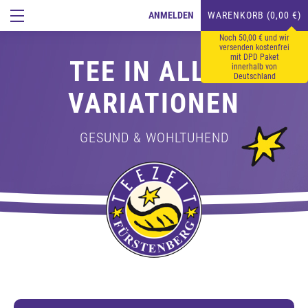
ANMELDEN
WARENKORB (0,00 €)
Noch 50,00 € und wir
versenden kostenfrei
mit DPD Paket
TEE IN ALLEN
innerhalb von
Deutschland
VARIATIONEN
GESUND & WOHLTUHEND