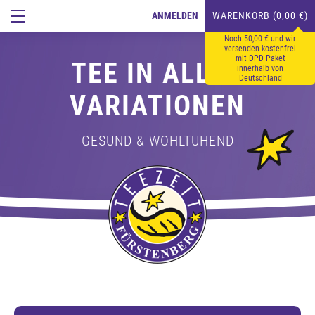
ANMELDEN
WARENKORB (0,00 €)
Noch 50,00 € und wir
versenden kostenfrei
mit DPD Paket
TEE IN ALLEN
innerhalb von
Deutschland
VARIATIONEN
GESUND & WOHLTUHEND