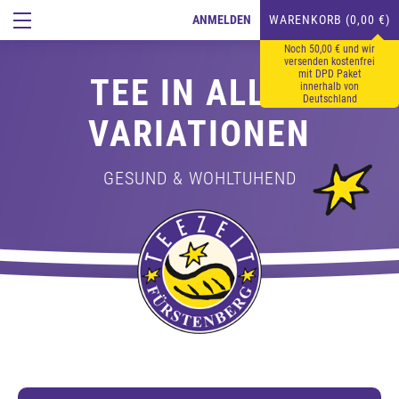
ANMELDEN
WARENKORB (0,00 €)
Noch 50,00 € und wir
versenden kostenfrei
mit DPD Paket
TEE IN ALLEN
innerhalb von
Deutschland
VARIATIONEN
GESUND & WOHLTUHEND