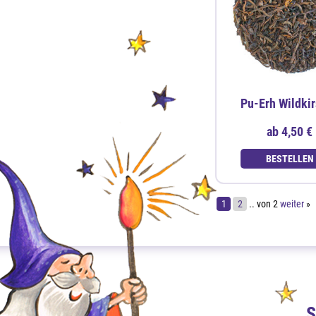
Pu-Erh Wildki
ab
4,50 €
BESTELLEN
1
2
.. von 2
weiter
»
S