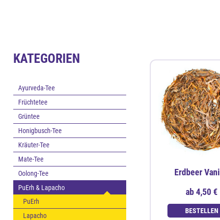
KATEGORIEN
Ayurveda-Tee
Früchtetee
Grüntee
Honigbusch-Tee
Kräuter-Tee
Mate-Tee
Erdbeer Vani
Oolong-Tee
PuErh & Lapacho
ab
4,50 €
PuErh
BESTELLEN
Lapacho