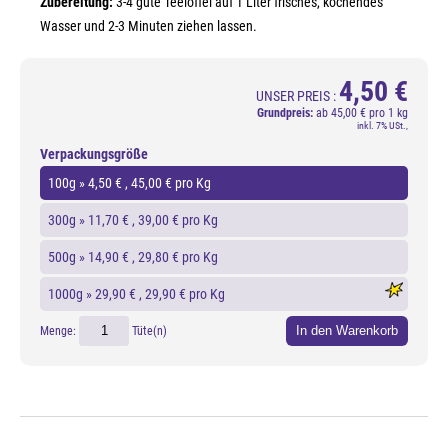
Zubereitung:
3-4 gute Teelöffel auf 1 Liter frisches, kochendes
Wasser und 2-3 Minuten ziehen lassen.
4,50 €
UNSER PREIS :
Grundpreis:
ab
45,00 € pro 1 kg
inkl. 7% USt.,
Verpackungsgröße
100g »
4,50 €
, 45,00 € pro Kg
300g »
11,70 €
, 39,00 € pro Kg
500g »
14,90 €
, 29,80 € pro Kg
1000g »
29,90 €
, 29,90 € pro Kg
In den Warenkorb
Menge:
Tüte(n)