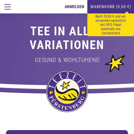
ANMELDEN
WARENKORB (0,00 €)
Noch 50,00 € und wir
versenden kostenfrei
mit DPD Paket
TEE IN ALLEN
innerhalb von
Deutschland
VARIATIONEN
GESUND & WOHLTUHEND