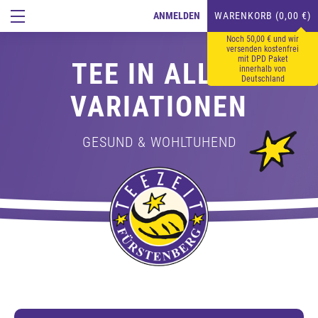
ANMELDEN
WARENKORB (0,00 €)
Noch 50,00 € und wir
versenden kostenfrei
mit DPD Paket
TEE IN ALLEN
innerhalb von
Deutschland
VARIATIONEN
GESUND & WOHLTUHEND