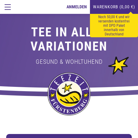
ANMELDEN
WARENKORB (0,00 €)
Noch 50,00 € und wir
versenden kostenfrei
mit DPD Paket
TEE IN ALLEN
innerhalb von
Deutschland
VARIATIONEN
GESUND & WOHLTUHEND