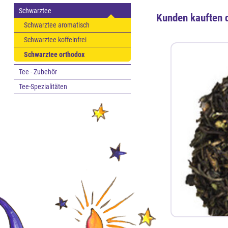
Schwarztee
Kunden kauften 
Schwarztee aromatisch
Schwarztee koffeinfrei
Schwarztee orthodox
Tee - Zubehör
Tee-Spezialitäten