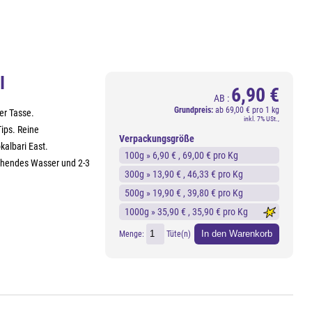
I
6,90 €
AB :
Grundpreis:
ab
69,00 € pro 1 kg
er Tasse.
inkl. 7% USt.,
Tips. Reine
Verpackungsgröße
albari East.
100g »
6,90 €
, 69,00 € pro Kg
kochendes Wasser und 2-3
300g »
13,90 €
, 46,33 € pro Kg
500g »
19,90 €
, 39,80 € pro Kg
1000g »
35,90 €
, 35,90 € pro Kg
In den Warenkorb
Menge:
Tüte(n)