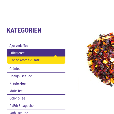
KATEGORIEN
Ayurveda-Tee
Früchtetee
ohne Aroma Zusatz
Grüntee
Honigbusch-Tee
Kräuter-Tee
Mate-Tee
Oolong-Tee
PuErh & Lapacho
Rotbusch-Tee