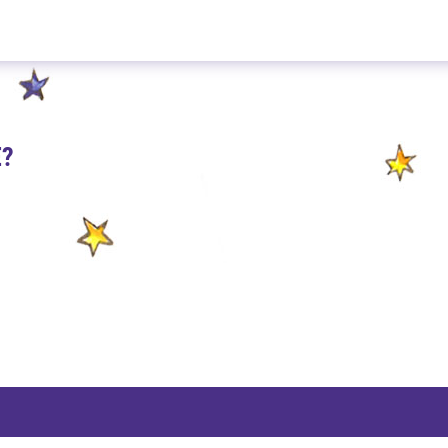
Apfel Strudel 100g
E?