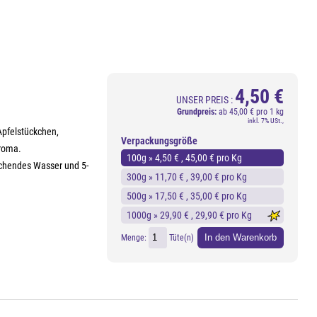
4,50 €
UNSER PREIS :
Grundpreis:
ab
45,00 € pro 1 kg
inkl. 7% USt.,
Apfelstückchen,
Verpackungsgröße
Aroma.
100g »
4,50 €
, 45,00 € pro Kg
kochendes Wasser und 5-
300g »
11,70 €
, 39,00 € pro Kg
500g »
17,50 €
, 35,00 € pro Kg
1000g »
29,90 €
, 29,90 € pro Kg
In den Warenkorb
Menge:
Tüte(n)