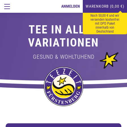
ANMELDEN
WARENKORB (0,00 €)
Noch 50,00 € und wir
versenden kostenfrei
mit DPD Paket
TEE IN ALLEN
innerhalb von
Deutschland
VARIATIONEN
GESUND & WOHLTUHEND