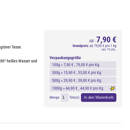
7,90 €
AB :
Grundpreis:
ab
79,00 € pro 1 kg
 grüner Tasse.
inkl. 7% USt.,
Verpackungsgröße
a. 80° heißes Wasser und
100g »
7,90 €
, 79,00 € pro Kg
300g »
15,90 €
, 53,00 € pro Kg
500g »
29,90 €
, 59,80 € pro Kg
1000g »
44,90 €
, 44,90 € pro Kg
In den Warenkorb
Menge:
Tüte(n)