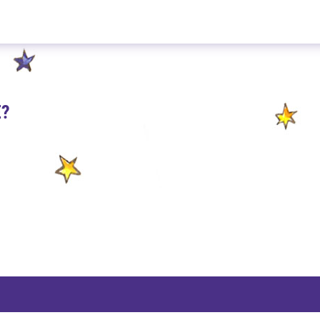
China fine Sencha 300g
E?