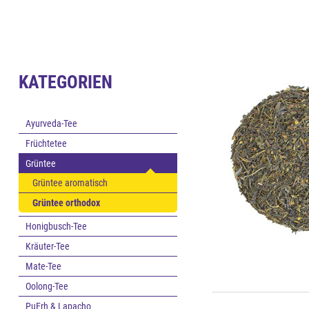
KATEGORIEN
Ayurveda-Tee
Früchtetee
Grüntee
Grüntee aromatisch
Grüntee orthodox
Honigbusch-Tee
Kräuter-Tee
Mate-Tee
Oolong-Tee
PuErh & Lapacho