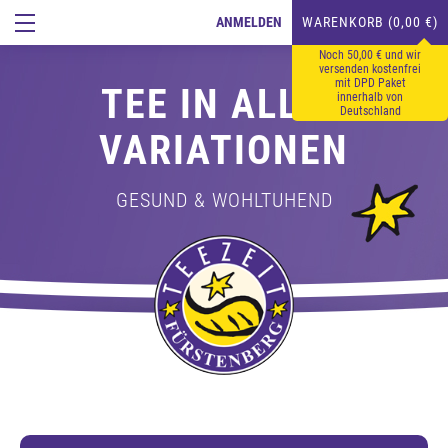
ANMELDEN
WARENKORB (0,00 €)
Noch 50,00 € und wir
versenden kostenfrei
mit DPD Paket
TEE IN ALLEN
innerhalb von
Deutschland
VARIATIONEN
GESUND & WOHLTUHEND