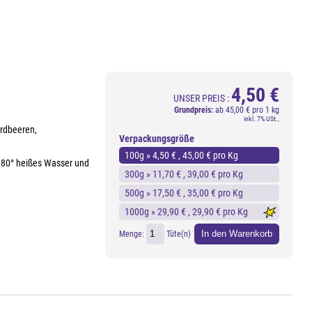
4,50 €
UNSER PREIS :
Grundpreis:
ab
45,00 € pro 1 kg
inkl. 7% USt.,
rdbeeren,
Verpackungsgröße
100g »
4,50 €
, 45,00 € pro Kg
a. 80° heißes Wasser und
300g »
11,70 €
, 39,00 € pro Kg
500g »
17,50 €
, 35,00 € pro Kg
1000g »
29,90 €
, 29,90 € pro Kg
In den Warenkorb
Menge:
Tüte(n)