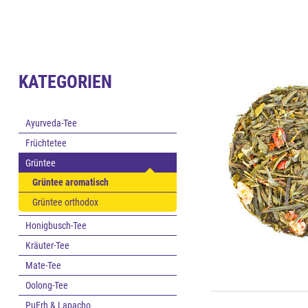
KATEGORIEN
Ayurveda-Tee
Früchtetee
Grüntee
Grüntee aromatisch
Grüntee orthodox
Honigbusch-Tee
Kräuter-Tee
Mate-Tee
Oolong-Tee
PuErh & Lapacho