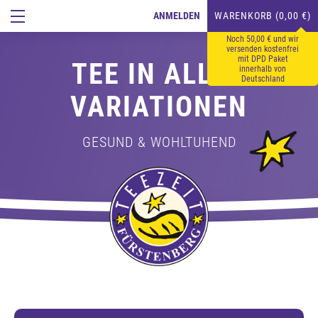
ANMELDEN
WARENKORB (0,00 €)
Noch 50,00 € und wir
versenden kostenfrei
mit DPD Paket
TEE IN ALLEN
innerhalb von
Deutschland
VARIATIONEN
GESUND & WOHLTUHEND