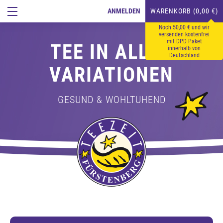
ANMELDEN
WARENKORB (0,00 €)
Noch 50,00 € und wir
versenden kostenfrei
mit DPD Paket
TEE IN ALLEN
innerhalb von
Deutschland
VARIATIONEN
GESUND & WOHLTUHEND