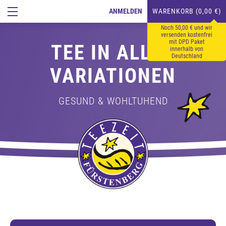
ANMELDEN
WARENKORB (0,00 €)
Noch 50,00 € und wir
versenden kostenfrei
mit DPD Paket
TEE IN ALLEN
innerhalb von
Deutschland
VARIATIONEN
GESUND & WOHLTUHEND