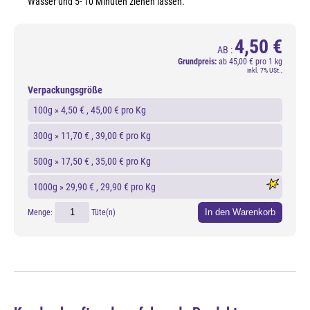
Wasser und 5- 10 Minuten ziehen lassen.
4,50 €
AB :
Grundpreis:
ab
45,00 € pro 1 kg
inkl. 7% USt.,
Verpackungsgröße
100g »
4,50 €
, 45,00 € pro Kg
300g »
11,70 €
, 39,00 € pro Kg
500g »
17,50 €
, 35,00 € pro Kg
1000g »
29,90 €
, 29,90 € pro Kg
In den Warenkorb
Menge:
Tüte(n)