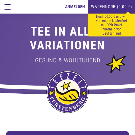
ANMELDEN
WARENKORB (0,00 €)
Noch 50,00 € und wir
versenden kostenfrei
mit DPD Paket
TEE IN ALLEN
innerhalb von
Deutschland
VARIATIONEN
GESUND & WOHLTUHEND