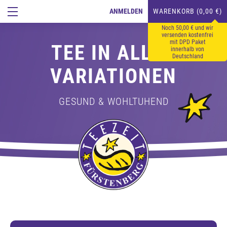
ANMELDEN
WARENKORB (0,00 €)
Noch 50,00 € und wir
versenden kostenfrei
mit DPD Paket
TEE IN ALLEN
innerhalb von
Deutschland
VARIATIONEN
GESUND & WOHLTUHEND