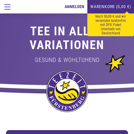
ANMELDEN
WARENKORB (0,00 €)
Noch 50,00 € und wir
versenden kostenfrei
mit DPD Paket
TEE IN ALLEN
innerhalb von
Deutschland
VARIATIONEN
GESUND & WOHLTUHEND