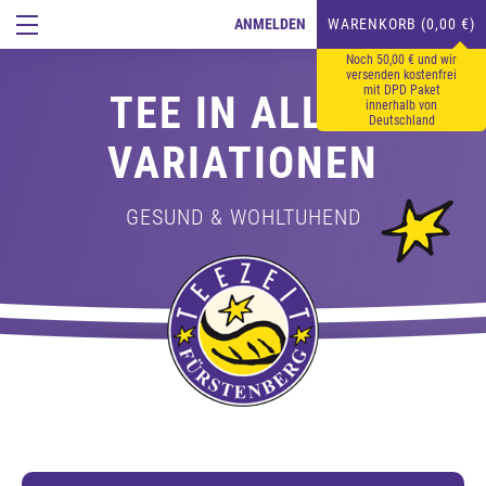
ANMELDEN
WARENKORB (0,00 €)
Noch 50,00 € und wir
versenden kostenfrei
mit DPD Paket
TEE IN ALLEN
innerhalb von
Deutschland
VARIATIONEN
GESUND & WOHLTUHEND