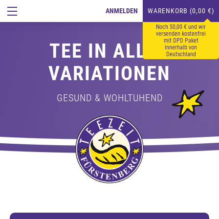
ANMELDEN
WARENKORB (0,00 €)
Noch 50,00 € und wir
versenden kostenfrei
mit DPD Paket
TEE IN ALLEN
innerhalb von
Deutschland
VARIATIONEN
GESUND & WOHLTUHEND