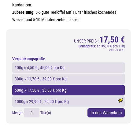
Kardamom.
Zubereitung:
5-6 gute Teelöffel auf 1 Liter frisches kochendes
Wasser und 5-10 Minuten ziehen lassen.
17,50 €
UNSER PREIS :
Grundpreis:
ab
35,00 € pro 1 kg
inkl. 7% USt.,
Verpackungsgröße
100g »
4,50 €
, 45,00 € pro Kg
300g »
11,70 €
, 39,00 € pro Kg
500g »
17,50 €
, 35,00 € pro Kg
1000g »
29,90 €
, 29,90 € pro Kg
In den Warenkorb
Menge:
Tüte(n)