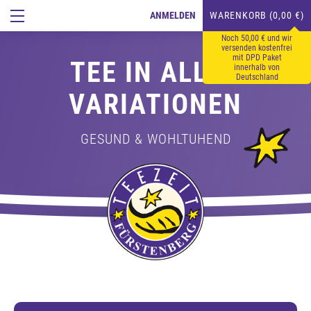
ANMELDEN
WARENKORB (0,00 €)
Noch 50,00 € und wir
versenden kostenfrei
mit DPD Paket
TEE IN ALLEN
innerhalb von
Deutschland
VARIATIONEN
GESUND & WOHLTUHEND