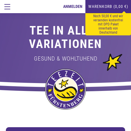
ANMELDEN
WARENKORB (0,00 €)
Noch 50,00 € und wir
versenden kostenfrei
mit DPD Paket
TEE IN ALLEN
innerhalb von
Deutschland
VARIATIONEN
GESUND & WOHLTUHEND