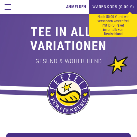
ANMELDEN
WARENKORB (0,00 €)
Noch 50,00 € und wir
versenden kostenfrei
mit DPD Paket
TEE IN ALLEN
innerhalb von
Deutschland
VARIATIONEN
GESUND & WOHLTUHEND