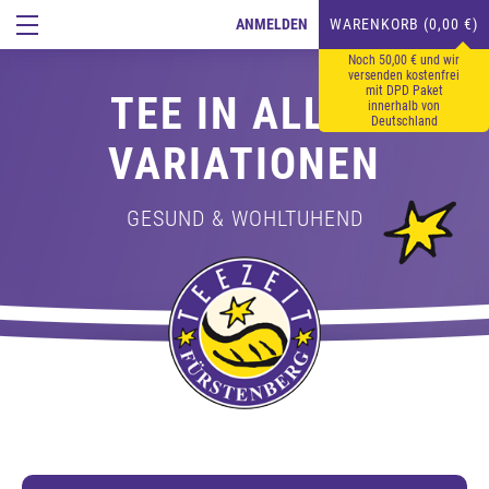
ANMELDEN
WARENKORB (0,00 €)
Noch 50,00 € und wir
versenden kostenfrei
mit DPD Paket
TEE IN ALLEN
innerhalb von
Deutschland
VARIATIONEN
GESUND & WOHLTUHEND