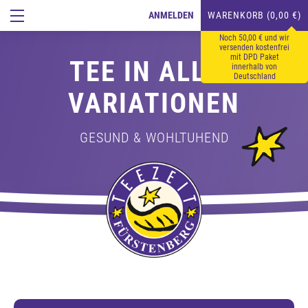
ANMELDEN
WARENKORB (0,00 €)
Noch 50,00 € und wir
versenden kostenfrei
mit DPD Paket
TEE IN ALLEN
innerhalb von
Deutschland
VARIATIONEN
GESUND & WOHLTUHEND