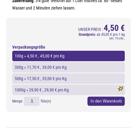
Zubereitung:
3-4 gute Teelöffel auf 1 Liter frisches ca. 80° heißes
Wasser und 2 Minuten ziehen lassen.
4,50 €
UNSER PREIS :
Grundpreis:
ab
45,00 € pro 1 kg
inkl. 7% USt.,
Verpackungsgröße
100g »
4,50 €
, 45,00 € pro Kg
300g »
11,70 €
, 39,00 € pro Kg
500g »
17,50 €
, 35,00 € pro Kg
1000g »
29,90 €
, 29,90 € pro Kg
In den Warenkorb
Menge:
Tüte(n)