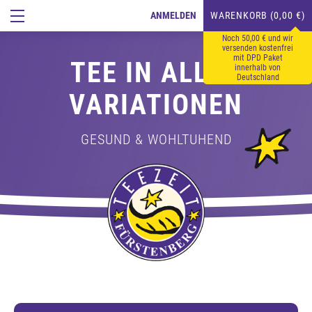
ANMELDEN
WARENKORB (0,00 €)
Noch 50,00 € und wir
versenden kostenfrei
mit DPD Paket
TEE IN ALLEN
innerhalb von
Deutschland
VARIATIONEN
GESUND & WOHLTUHEND