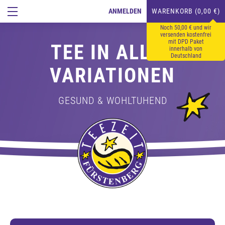
ANMELDEN
WARENKORB (0,00 €)
Noch 50,00 € und wir
versenden kostenfrei
mit DPD Paket
TEE IN ALLEN
innerhalb von
Deutschland
VARIATIONEN
GESUND & WOHLTUHEND