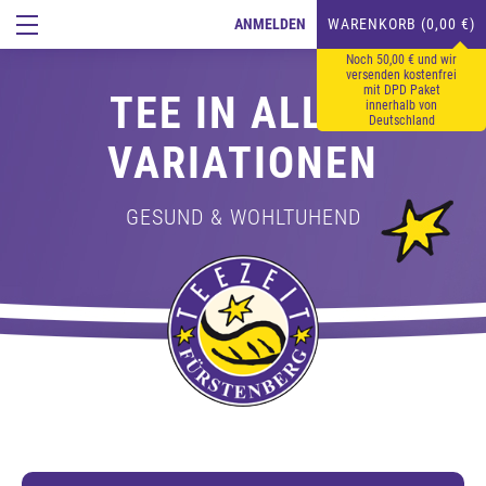
ANMELDEN
WARENKORB (0,00 €)
Noch 50,00 € und wir
versenden kostenfrei
mit DPD Paket
TEE IN ALLEN
innerhalb von
Deutschland
VARIATIONEN
GESUND & WOHLTUHEND