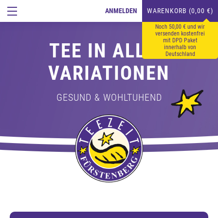
ANMELDEN
WARENKORB (0,00 €)
Noch 50,00 € und wir
versenden kostenfrei
mit DPD Paket
TEE IN ALLEN
innerhalb von
Deutschland
VARIATIONEN
GESUND & WOHLTUHEND