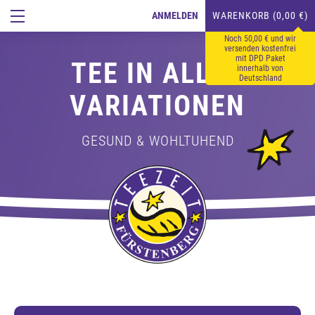
ANMELDEN
WARENKORB (0,00 €)
Noch 50,00 € und wir
versenden kostenfrei
mit DPD Paket
TEE IN ALLEN
innerhalb von
Deutschland
VARIATIONEN
GESUND & WOHLTUHEND