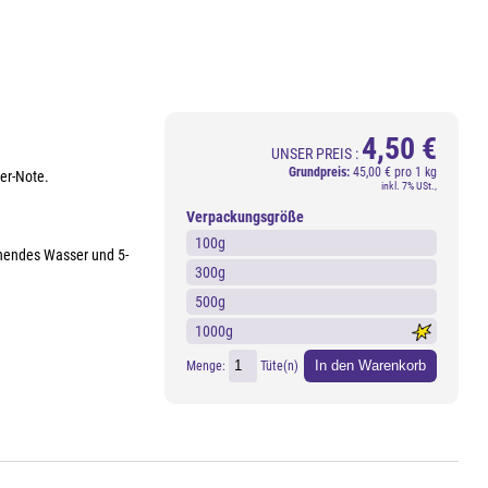
4,50 €
UNSER PREIS :
Grundpreis:
45,00 € pro 1 kg
er-Note.
inkl. 7% USt.,
Verpackungsgröße
100g
ochendes Wasser und 5-
300g
500g
1000g
In den Warenkorb
Menge:
Tüte(n)