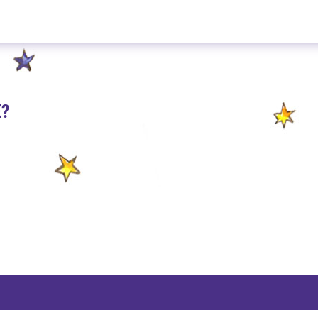
Zartbitter Trüffel 100g
E?