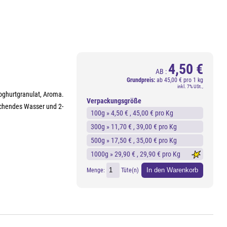
4,50 €
AB :
Grundpreis:
ab
45,00 € pro 1 kg
inkl. 7% USt.,
ghurtgranulat, Aroma.
Verpackungsgröße
kochendes Wasser und 2-
100g »
4,50 €
, 45,00 € pro Kg
300g »
11,70 €
, 39,00 € pro Kg
500g »
17,50 €
, 35,00 € pro Kg
1000g »
29,90 €
, 29,90 € pro Kg
In den Warenkorb
Menge:
Tüte(n)