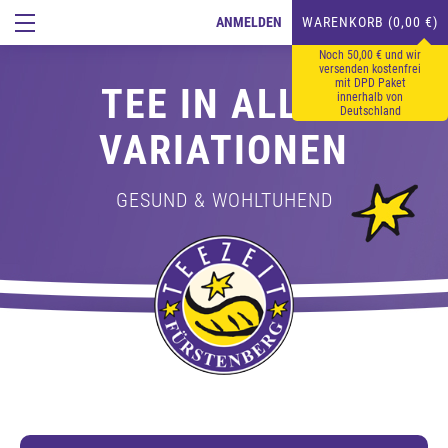
ANMELDEN
WARENKORB (0,00 €)
Noch 50,00 € und wir
versenden kostenfrei
mit DPD Paket
TEE IN ALLEN
innerhalb von
Deutschland
VARIATIONEN
GESUND & WOHLTUHEND