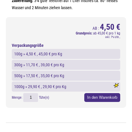
Zubereitung:
3-4 gute Teelöffel auf 1 Liter frisches ca. 80° heißes
Wasser und 2 Minuten ziehen lassen.
4,50 €
AB :
Grundpreis:
ab
45,00 € pro 1 kg
inkl. 7% USt.,
Verpackungsgröße
100g »
4,50 €
, 45,00 € pro Kg
300g »
11,70 €
, 39,00 € pro Kg
500g »
17,50 €
, 35,00 € pro Kg
1000g »
29,90 €
, 29,90 € pro Kg
In den Warenkorb
Menge:
Tüte(n)