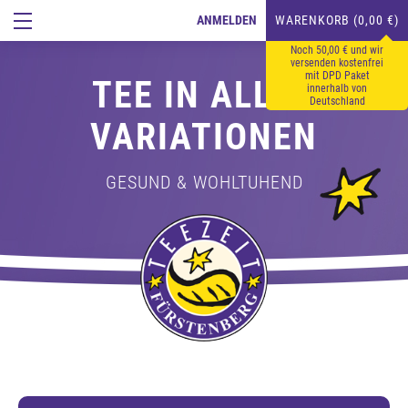
ANMELDEN
WARENKORB (0,00 €)
Noch 50,00 € und wir
versenden kostenfrei
mit DPD Paket
TEE IN ALLEN
innerhalb von
Deutschland
VARIATIONEN
GESUND & WOHLTUHEND