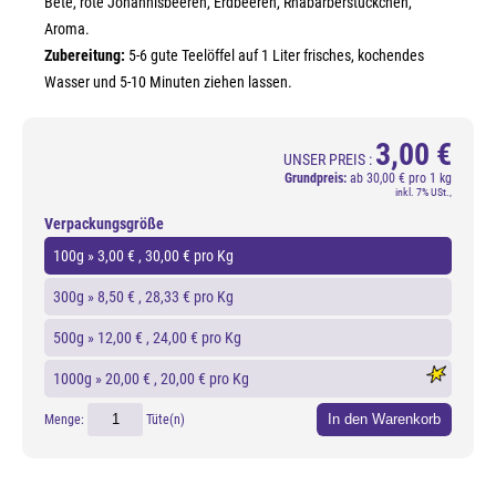
Bete, rote Johannisbeeren, Erdbeeren, Rhabarberstückchen,
Aroma.
Zubereitung:
5-6 gute Teelöffel auf 1 Liter frisches, kochendes
Wasser und 5-10 Minuten ziehen lassen.
3,00 €
UNSER PREIS :
Grundpreis:
ab
30,00 € pro 1 kg
inkl. 7% USt.,
Verpackungsgröße
100g »
3,00 €
, 30,00 € pro Kg
300g »
8,50 €
, 28,33 € pro Kg
500g »
12,00 €
, 24,00 € pro Kg
1000g »
20,00 €
, 20,00 € pro Kg
In den Warenkorb
Menge:
Tüte(n)