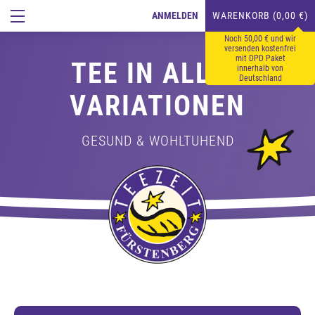
ANMELDEN
WARENKORB (0,00 €)
Noch 50,00 € und wir
versenden kostenfrei
mit DPD Paket
TEE IN ALLEN
innerhalb von
Deutschland
VARIATIONEN
GESUND & WOHLTUHEND