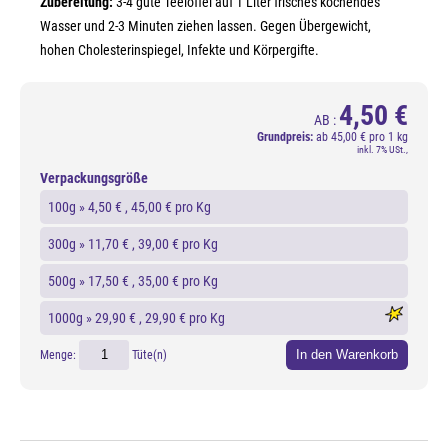
Zubereitung:
3-4 gute Teelöffel auf 1 Liter frisches kochendes
Wasser und 2-3 Minuten ziehen lassen. Gegen Übergewicht,
hohen Cholesterinspiegel, Infekte und Körpergifte.
4,50 €
AB :
Grundpreis:
ab
45,00 € pro 1 kg
inkl. 7% USt.,
Verpackungsgröße
100g »
4,50 €
, 45,00 € pro Kg
300g »
11,70 €
, 39,00 € pro Kg
500g »
17,50 €
, 35,00 € pro Kg
1000g »
29,90 €
, 29,90 € pro Kg
In den Warenkorb
Menge:
Tüte(n)