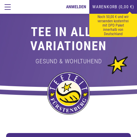
ANMELDEN
WARENKORB (0,00 €)
Noch 50,00 € und wir
versenden kostenfrei
mit DPD Paket
TEE IN ALLEN
innerhalb von
Deutschland
VARIATIONEN
GESUND & WOHLTUHEND