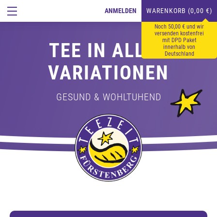
ANMELDEN
WARENKORB (0,00 €)
Noch 50,00 € und wir
versenden kostenfrei
mit DPD Paket
TEE IN ALLEN
innerhalb von
Deutschland
VARIATIONEN
GESUND & WOHLTUHEND