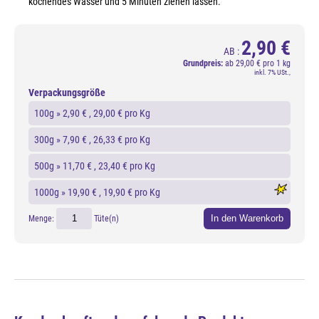
kochendes Wasser und 5 Minuten ziehen lassen.
2,90 €
AB :
Grundpreis:
ab
29,00 € pro 1 kg
inkl. 7% USt.,
Verpackungsgröße
100g »
2,90 €
, 29,00 € pro Kg
300g »
7,90 €
, 26,33 € pro Kg
500g »
11,70 €
, 23,40 € pro Kg
1000g »
19,90 €
, 19,90 € pro Kg
In den Warenkorb
Menge:
Tüte(n)