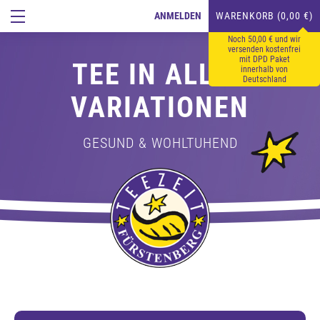
ANMELDEN
WARENKORB (0,00 €)
Noch 50,00 € und wir
versenden kostenfrei
mit DPD Paket
TEE IN ALLEN
innerhalb von
Deutschland
VARIATIONEN
GESUND & WOHLTUHEND