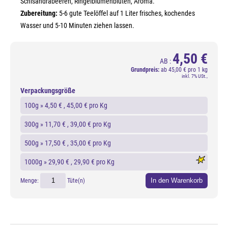
Schisandrabeeren, Ringelblumenblüten, Aroma.
Zubereitung:
5-6 gute Teelöffel auf 1 Liter frisches, kochendes
Wasser und 5-10 Minuten ziehen lassen.
4,50 €
AB :
Grundpreis:
ab
45,00 € pro 1 kg
inkl. 7% USt.,
Verpackungsgröße
100g »
4,50 €
, 45,00 € pro Kg
300g »
11,70 €
, 39,00 € pro Kg
500g »
17,50 €
, 35,00 € pro Kg
1000g »
29,90 €
, 29,90 € pro Kg
In den Warenkorb
Menge:
Tüte(n)