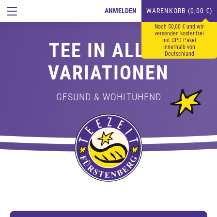
ANMELDEN
WARENKORB (0,00 €)
Noch 50,00 € und wir
versenden kostenfrei
mit DPD Paket
TEE IN ALLEN
innerhalb von
Deutschland
VARIATIONEN
GESUND & WOHLTUHEND