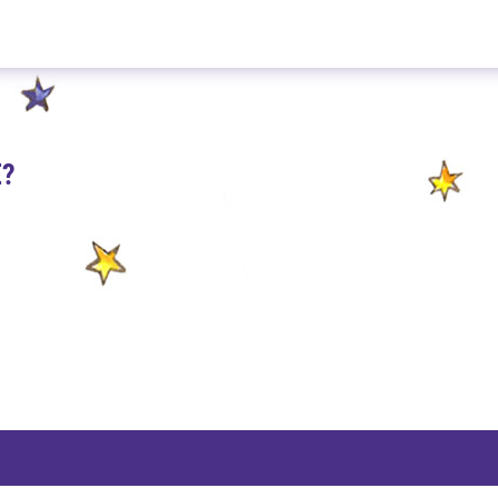
Butter Toffee 100g
E?