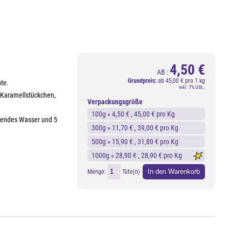
4,50 €
AB :
Grundpreis:
ab
45,00 € pro 1 kg
te.
inkl. 7% USt.,
 Karamellstückchen,
Verpackungsgröße
100g »
4,50 €
, 45,00 € pro Kg
ochendes Wasser und 5
300g »
11,70 €
, 39,00 € pro Kg
500g »
15,90 €
, 31,80 € pro Kg
1000g »
28,90 €
, 28,90 € pro Kg
In den Warenkorb
Menge:
Tüte(n)