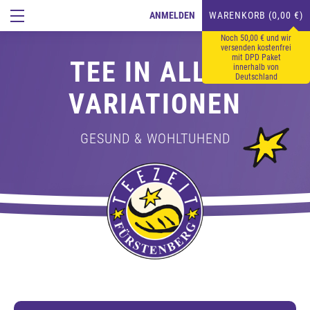
ANMELDEN
WARENKORB (0,00 €)
Noch 50,00 € und wir
versenden kostenfrei
mit DPD Paket
TEE IN ALLEN
innerhalb von
Deutschland
VARIATIONEN
GESUND & WOHLTUHEND