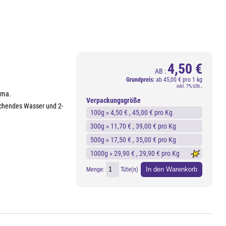
4,50 €
AB :
Grundpreis:
ab
45,00 € pro 1 kg
inkl. 7% USt.,
oma.
Verpackungsgröße
kochendes Wasser und 2-
100g »
4,50 €
, 45,00 € pro Kg
300g »
11,70 €
, 39,00 € pro Kg
500g »
17,50 €
, 35,00 € pro Kg
1000g »
29,90 €
, 29,90 € pro Kg
In den Warenkorb
Menge:
Tüte(n)