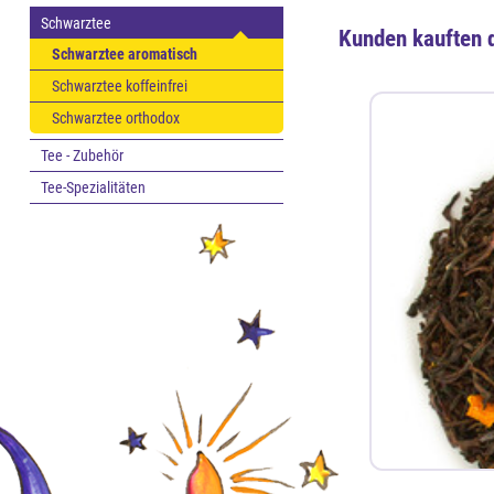
Schwarztee
Kunden kauften 
Schwarztee aromatisch
Schwarztee koffeinfrei
Schwarztee orthodox
Tee - Zubehör
Tee-Spezialitäten