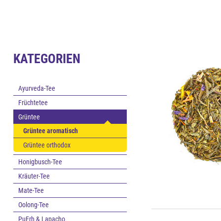
KATEGORIEN
Ayurveda-Tee
Früchtetee
Grüntee
Grüntee aromatisch
Grüntee orthodox
Honigbusch-Tee
Kräuter-Tee
Mate-Tee
Oolong-Tee
PuErh & Lapacho