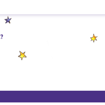
Beste Laune 100g
E?