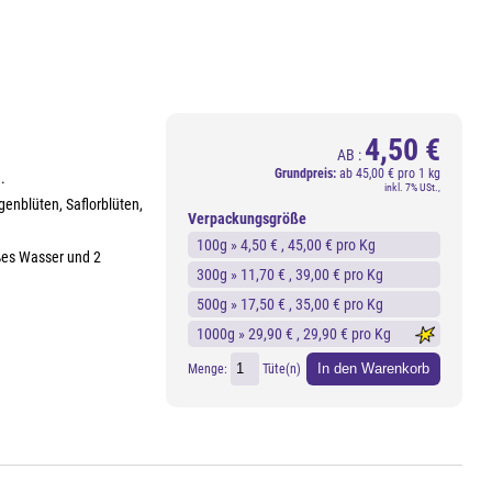
4,50 €
AB :
Grundpreis:
ab
45,00 € pro 1 kg
.
inkl. 7% USt.,
enblüten, Saflorblüten,
Verpackungsgröße
100g »
4,50 €
, 45,00 € pro Kg
ißes Wasser und 2
300g »
11,70 €
, 39,00 € pro Kg
500g »
17,50 €
, 35,00 € pro Kg
1000g »
29,90 €
, 29,90 € pro Kg
In den Warenkorb
Menge:
Tüte(n)