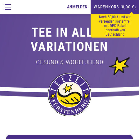
ANMELDEN
WARENKORB (0,00 €)
Noch 50,00 € und wir
versenden kostenfrei
mit DPD Paket
TEE IN ALLEN
innerhalb von
Deutschland
VARIATIONEN
GESUND & WOHLTUHEND