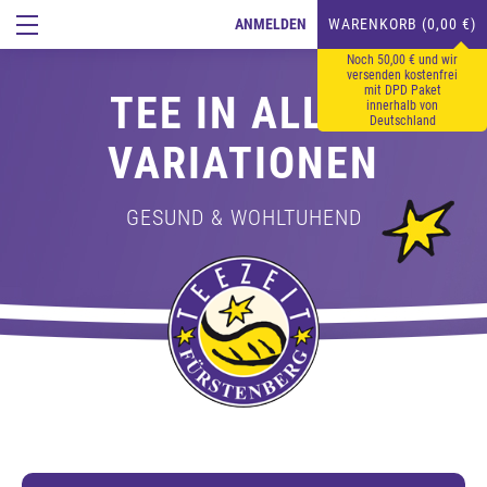
ANMELDEN
WARENKORB (0,00 €)
Noch 50,00 € und wir
versenden kostenfrei
mit DPD Paket
TEE IN ALLEN
innerhalb von
Deutschland
VARIATIONEN
GESUND & WOHLTUHEND