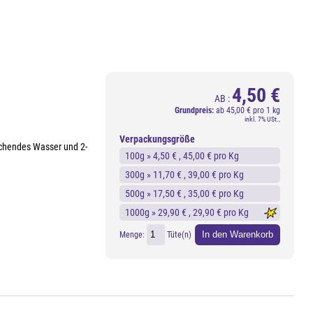
4,50 €
AB :
Grundpreis:
ab
45,00 € pro 1 kg
inkl. 7% USt.,
Verpackungsgröße
kochendes Wasser und 2-
100g »
4,50 €
, 45,00 € pro Kg
300g »
11,70 €
, 39,00 € pro Kg
500g »
17,50 €
, 35,00 € pro Kg
1000g »
29,90 €
, 29,90 € pro Kg
In den Warenkorb
Menge:
Tüte(n)