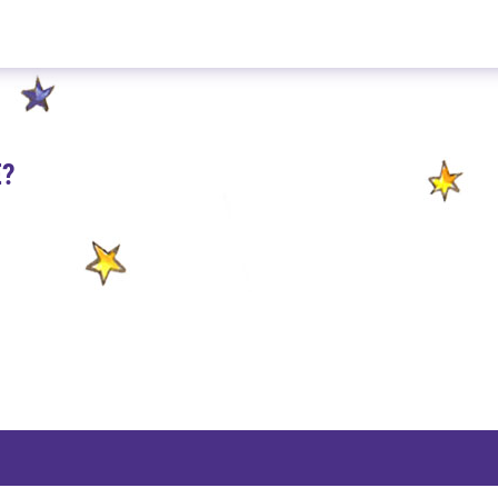
Werther's Karamell 100g
E?