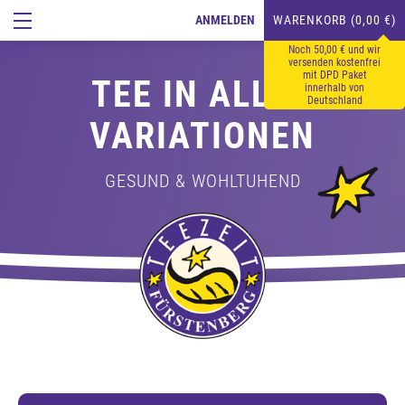
ANMELDEN
WARENKORB (0,00 €)
Noch 50,00 € und wir
versenden kostenfrei
mit DPD Paket
TEE IN ALLEN
innerhalb von
Deutschland
VARIATIONEN
GESUND & WOHLTUHEND