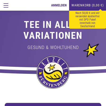
ANMELDEN
WARENKORB (0,00 €)
Noch 50,00 € und wir
versenden kostenfrei
mit DPD Paket
TEE IN ALLEN
innerhalb von
Deutschland
VARIATIONEN
GESUND & WOHLTUHEND